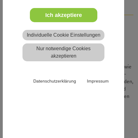
Infos
Kontakt
Ich akzeptiere
Beschreibung
Individuelle Cookie Einstellungen
Nur notwendige Cookies
Eine Kinder- und Jugendgruppe leiten, den rechtlichen
akzeptieren
Rahmen kennen, in dem man sich bewegt, in jeder
Situation das passende Spiel parat haben und wissen, wie
junge Leute ticken? Dies alles sind Themen der Juleica-
Datenschutzerklärung
Impressum
Ausbildung. Außerdem werden viele interaktive Methoden,
kreative Ideen und wertvolle Gestaltungen gezeigt und
ausprobiert, die immer griffbereit und leicht umzusetzen
sind.
Die Inhaber-/innen der staatlich anerkannten
Jugendleiter-/innencard sind qualifiziert zum
selbstständigen Leiten und Organisieren von