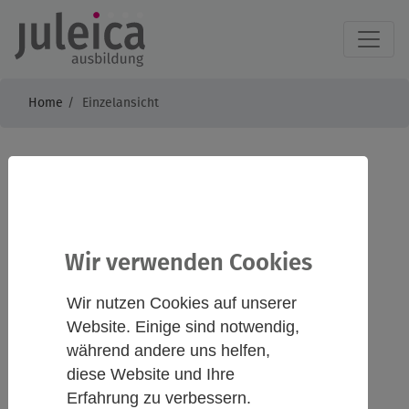
Home
Einzelansicht
JULEICA -
Jugendleiter/-innen
Ausbildung Teil 2 -
Wir verwenden Cookies
Brandenburgische
Wir nutzen Cookies auf unserer
Website. Einige sind notwendig,
Sportjugend BSJ
während andere uns helfen,
diese Website und Ihre
Erfahrung zu verbessern.