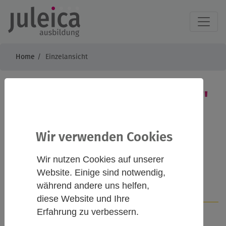
Home
Einzelansicht
"Im Geist der Wildnis"
Quiet mind. Open
Wir verwenden Cookies
heart. Wild body.
Wir nutzen Cookies auf unserer
Website. Einige sind notwendig,
während andere uns helfen,
Infos
Kontakt
diese Website und Ihre
Erfahrung zu verbessern.