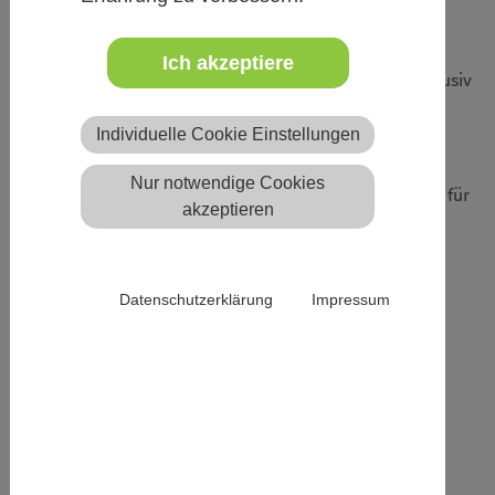
Beschreibung
Ich akzeptiere
Inklusive JuLeiCa bedeutet, dass unsere Schulung inklusiv
gestaltet ist
Individuelle Cookie Einstellungen
und wir allen Teilnehmer*innen die Möglichkeit geben,
Nur notwendige Cookies
sich aktiv einzubringen und gute Rahmenbedingungen für
akzeptieren
das Lernen
und Miteinander zu erleben.
Datenschutzerklärung
Impressum
„Zukunft Ehrenamt – Inklusive JuLeiCa für alle“
Mixed Pickles e.V. und der Lübecker Jugendring e.V.
bieten eine inklusive JuLeiCa- Ausbildungswoche (in
Präsenz)
zum/zur Jugendgruppenleiter*in in Plön an.