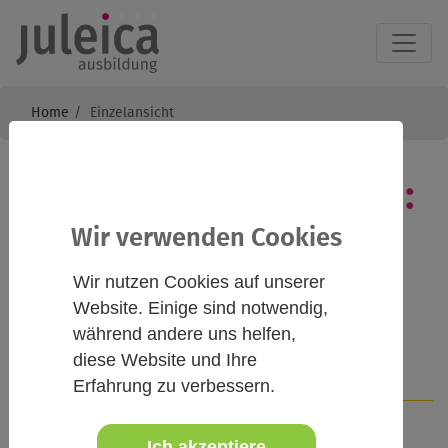
Home
Einzelansicht
Kochen auf Freizeiten:
Effizient, vielfältig,
Wir verwenden Cookies
lecker!
Wir nutzen Cookies auf unserer
Website. Einige sind notwendig,
während andere uns helfen,
diese Website und Ihre
Infos
Kontakt
Erfahrung zu verbessern.
Ich akzeptiere