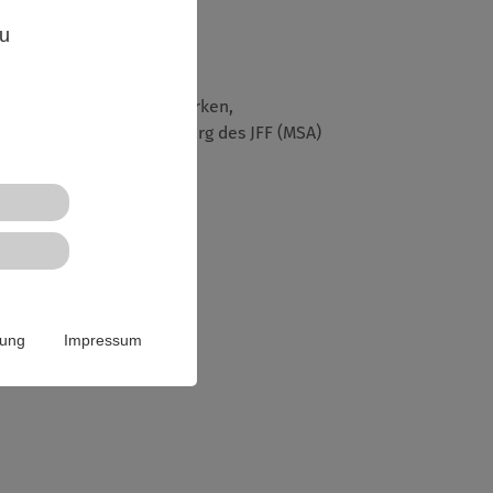
,
zu
an Jugendliche darin stärken,
der Medienstelle Augsburg des JFF (MSA)
rung
Impressum
lden!