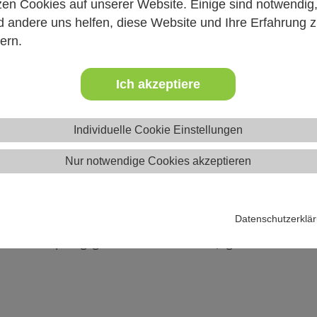
zen Cookies auf unserer Website. Einige sind notwendig
 andere uns helfen, diese Website und Ihre Erfahrung 
rmation
ern.
Journalismus? Wahrheit oder Lüge? KI oder nicht? Wie kann m
Ich akzeptiere
rkennen und aufzudecken? Medienpädagogische Referent*innen 
nformation zu sensibilisieren
Individuelle Cookie Einstellungen
Nur notwendige Cookies akzeptieren
d Medieninhalten
n gegen Desinformation
Datenschutzerklä
ion: Medienpädagogische Methoden für die Jugendarbeit" anme