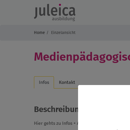
Home
Einzelansicht
Medienpädagogisc
Infos
Kontakt
Beschreibung
Hier gehts zu Infos + Anmeldung:
www.unser-f