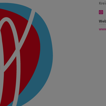
Krei
Web
www