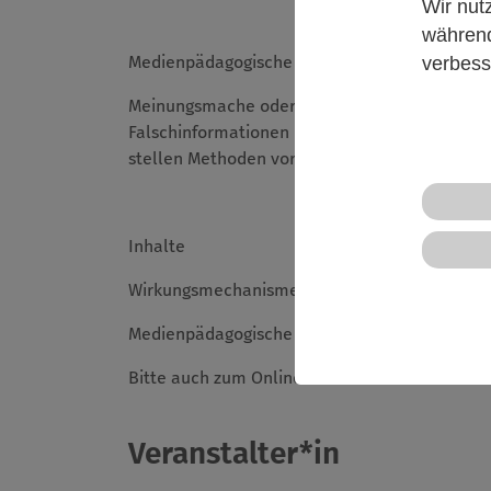
Wir nut
während
Medienpädagogische Methoden gegen Desinfo
verbess
Meinungsmache oder Fakten? Propaganda oder 
Falschinformationen in ihren Newsfeeds zu e
stellen Methoden vor, um Jugendliche für Desi
Inhalte
Wirkungsmechanismen von Desinformation un
Medienpädagogische Methoden und Materialie
Bitte auch zum Online Seminar "Medienreflex
Veranstalter*in