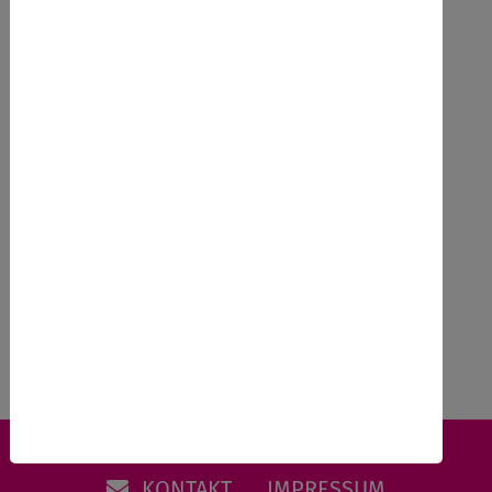
Kosten
35€ NaturFreunde Mitglieder, 45€ Nichtmitglieder
Anmeldeschluss
27.10.2025
Zurück
KONTAKT
IMPRESSUM