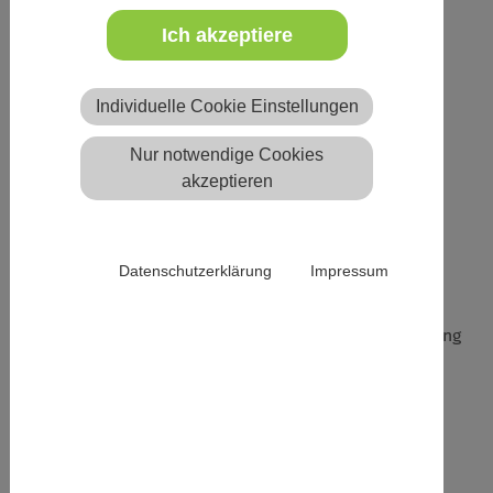
Beschreibung
Ich akzeptiere
Prävention und Intervention von und bei Sexismus &
sexualisierter Gewalt
Individuelle Cookie Einstellungen
3 Juleica-Punkte
Nur notwendige Cookies
akzeptieren
Im Rahmen der Kinder- und Jugendarbeit sind Partys,
Feste, Events und vieles mehr oft Höhepunkte der
ehrenamtlichen Arbeit. Um ein gutes Miteinander und
Datenschutzerklärung
Impressum
Wohlfühlen Aller mitzudenken beim Planen und
Durchführen, entstand dieser Onlinekurs. Damit das
Thema von mehreren getragen wird, ist eine Erarbeitung
und ein Austausch in den Vorbereitungsteams sicher
hilfreich.
Der Kurs beinhaltet: Grundlagen im Themenfeld
sexualisierte Gewalt, Betroffenengerechtigkeit als
Haltung, Präventionsmaßnahmen im