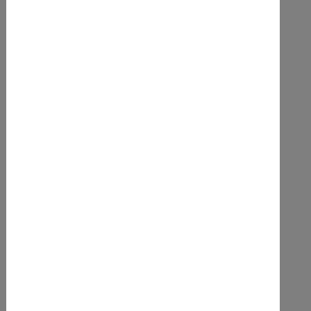
Spielpaedagogik.png
240.00kB
Herunterladen
Kosten
keine
Anmeldeschluss
31.12.2025