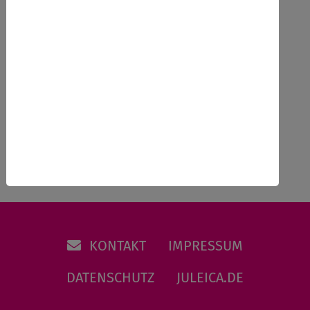
Ausbildung nach Richtlinie in
Schleswig-Holstein,
Zurück
KONTAKT
IMPRESSUM
DATENSCHUTZ
JULEICA.DE