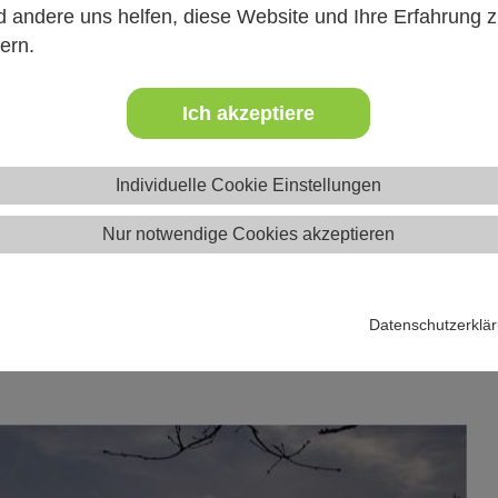
e damit verbundenen Diskriminierungsformen. Die Inhalte werde
 andere uns helfen, diese Website und Ihre Erfahrung 
 Menschen reflektiert. Darüber hinaus werden praxisnahe Hand
ern.
Ich akzeptiere
Individuelle Cookie Einstellungen
ängerung der Juleica angerechnet werden oder als eigenständig
 möchten.
Nur notwendige Cookies akzeptieren
Datenschutzerklä