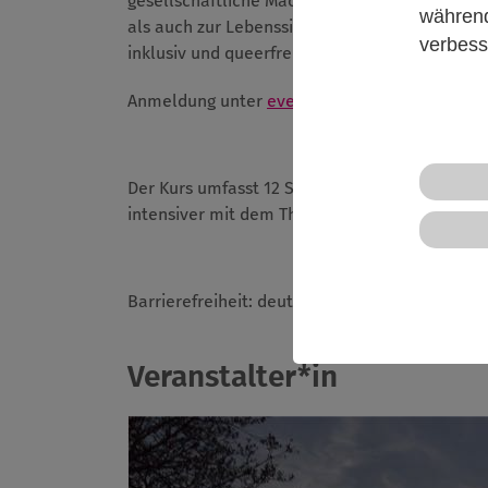
gesellschaftliche Machtverhältnisse sowie di
während
als auch zur Lebenssituation queerer junger
verbess
inklusiv und queerfreundlich zu gestalten.
Anmeldung unter
eveeno.com/294204907
Der Kurs umfasst 12 Stunden und kann zur Verl
intensiver mit dem Thema auseinandersetzen
Barrierefreiheit: deutsche Lautsprache
Veranstalter*in