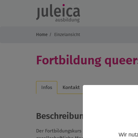
Home
Einzelansicht
Fortbildung queer
Infos
Kontakt
Beschreibung
Der Fortbildungskurs „Queersensible Jugendarb
Wir nut