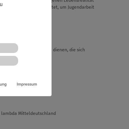
n sowohl in Bezug zur eigenen Lebensrealität
zu
lungskompetenzen erarbeitet, um Jugendarbeit
e Weiterbildung für alle dienen, die sich
rung
Impressum
lambda Mitteldeutschland