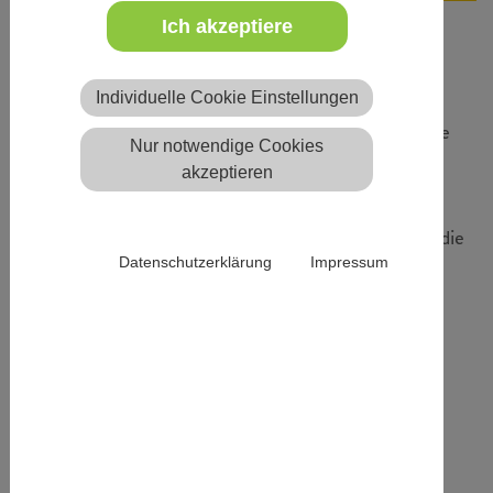
Ich akzeptiere
Beschreibung
Individuelle Cookie Einstellungen
Jugendarbeit lebt von engagierten Menschen, die junge
Nur notwendige Cookies
Menschen begleiten, motivieren und fördern. Damit
akzeptieren
Jugendleiter:innen ihre Aufgaben sicher, kreativ und
selbstbewusst gestalten können, vermittelt diese
Fortbildung praxisnahes Wissen und neue Impulse für die
Datenschutzerklärung
Impressum
Arbeit mit Kindern und Jugendlichen.
Inhalte der Fortbildung:
- Rechte und Pflichten von Jugendleiter:innen
- Gruppenleitung und Kommunikation
- Spiele, Methoden und kreative Ideen für die