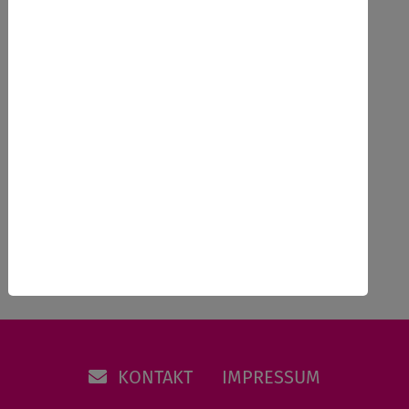
Stundenumfang
4 Zeitstunden
Ausbildung nach Richtlinie in
Schleswig-Holstein,
Zurück
KONTAKT
IMPRESSUM