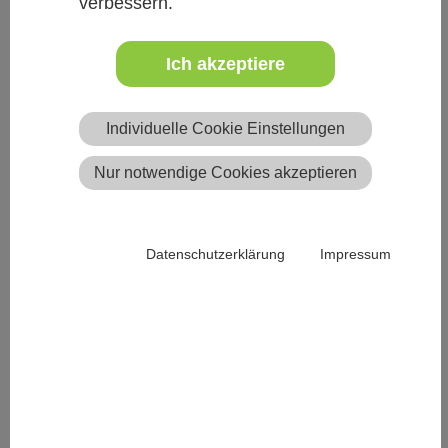
verbessern.
Beschreibung
Ich akzeptiere
Natur ist überall um uns herum - selbst in Großstädten.
Doch viele von uns, ob alt oder jung, haben die
Verbindung zu der Natur um uns herum verloren.
Individuelle Cookie Einstellungen
Naturpädagogik möchte die Verbindung zwischen Mensch
Nur notwendige Cookies akzeptieren
und Natur wieder herstellen und vertiefen. Durch schöne,
spannende, aufregende und überraschende
Naturerlebnisse sollen jung und alt nicht nur mehr über
Datenschutzerklärung
Impressum
die Natur um sie herum erfahren, die Neugierde soll
aktiviert und das Interesse an Natur und deren Schutz
geweckt werden. Denn nur was wir kennen, das schützen
wir auch.
In unserem zweitägigen Workshop lernen wir, wie wir
unsere Naturverbindung wieder herstellen können und