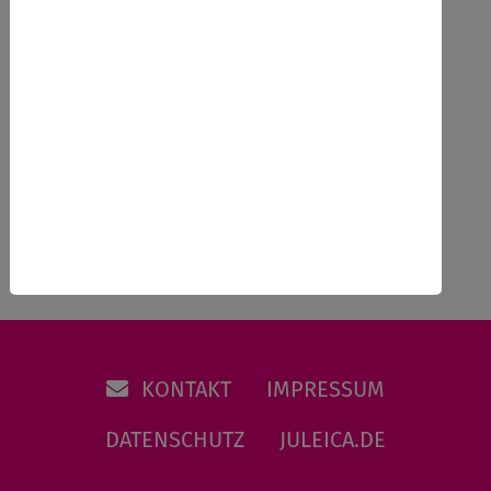
Ausbildung nach Richtlinie in
Schleswig-Holstein,
Zurück
KONTAKT
IMPRESSUM
DATENSCHUTZ
JULEICA.DE