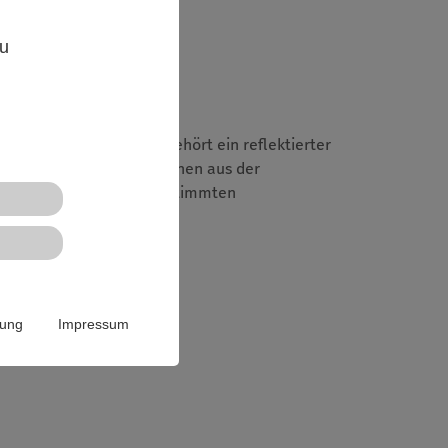
,
zu
veränen Mediennutzung gehört ein reflektierter
ädagogische Referent*innen aus der
flektierten und selbstbestimmten
rung
Impressum