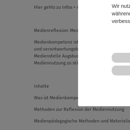
Wir nut
Hier gehts zu Infos + Anmeldung:
www.unser-f
während
verbess
Medienreflexion: Medienpädagogische Methode
Medienkompetenz ist längst eine Kernkompetenz
und verantwortungsbewusster Umgang mit Medi
Medienstelle Augsburg des JFF (MSA) stellen 
Mediennutzung zu stärken.
Inhalte
Was ist Medienkompetenz?
Methoden zur Reflexion der Mediennutzung
Medienpädagogische Methoden und Materiali