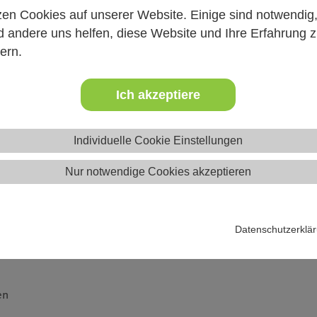
zen Cookies auf unserer Website. Einige sind notwendig
erienprogramm.de/kjr-augsburg/veranstaltung.php
 andere uns helfen, diese Website und Ihre Erfahrung 
ern.
n für die Jugendarbeit
Ich akzeptiere
 in unserer mediatisierten und digitalisierten Welt. Zur sou
en. Wie können wir Jugendliche dabei unterstützen? Medienp
medienpädagogische Methoden vor, um Jugendlichen in ihrer re
Individuelle Cookie Einstellungen
Nur notwendige Cookies akzeptieren
Datenschutzerklä
en