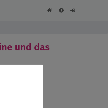
ine und das
,