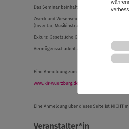
während
Das Seminar beinhaltet folgende Punkte:
verbess
Zweck und Wesensmerkmale der Haftpflichtvers
(Inventar, Musikinstrumente, Kunstgegenstände,
Exkurs: Gesetzliche Grundlagen zu den Haftpfl
Vermögensschadenhaftpflicht – Haftungsrisiken
Eine Anmeldung zum Seminar geht ausschließ
www.kjr-wuerzburg.de/veranstaltung/der-opt
Eine Anmeldung über dieses Seite ist NICHT m
Veranstalter*in