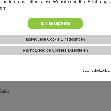
 andere uns helfen, diese Website und Ihre Erfahrung 
ern.
icherung (Vereins-, Betriebs-, Veranstalterhaftpflicht) sowi
 Zelte, Elektronik, etc.)
Ich akzeptiere
ichtrisiken sowie Schadenbeispiele
Individuelle Cookie Einstellungen
 für den Verein und für die Organe (z.B. ehrenamtlicher Vorst
Nur notwendige Cookies akzeptieren
lich über die Homepage:
Datenschutzerklä
imale-versicherungsschutz-fuer-vereine-und-das-ehrenamt/
öglich!