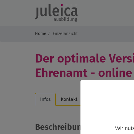
Home
Einzelansicht
Der optimale Vers
Ehrenamt - online
Infos
Kontakt
Beschreibung
Wir nut