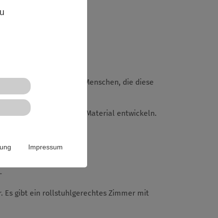
zu
nbereich haben, als auch Menschen, die diese
schauen und ggf. neues Material entwickeln.
uer-kinder-gestalten/
rung
Impressum
-
 Es gibt ein rollstuhlgerechtes Zimmer mit