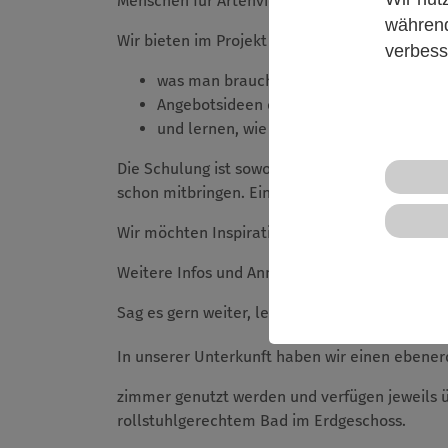
Menschen für Artenvielfalt und strukturreiche
während
Wir bieten im Projekt „Wildkatzenwälder von
verbess
was man braucht, um ein Angebot für Ki
Angebotsideen entwickeln und miteinand
und lernen, wie man Angebote für Kinder
Die Schulung ist sowohl für Menschen ab ca. 1
schon mitbringen. Eine Mitgliedschaft ist nicht 
Wir möchten Inspirations- und Austauschräum
Weitere Infos und Anmeldung hier:
www.bundju
Sag es gern weiter, leite die Infos weiter und b
In unserer Unterkunft haben wir einen ebene
zimmer genutzt werden und verfügen jeweils üb
rollstuhlgerechtem Bad im Erdgeschoss.