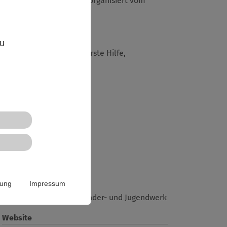
 Ausbildungswoche statt – organisiert vom
,
zu
ogie, Kommunikation, Erste Hilfe,
ie Kochen mit Gruppen und
rung
Impressum
Ev. Luth. Kirchenkreis Kinder- und Jugendwerk
Website