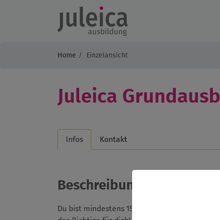
Home
Einzelansicht
Juleica Grundausb
Infos
Kontakt
Beschreibung
Du bist mindestens 15,5 Jahre alt und möchtes