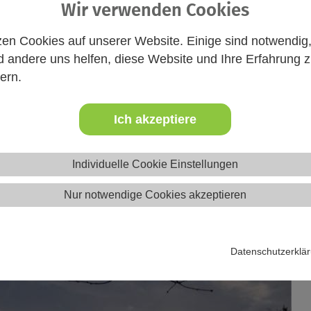
 2025 findet im „Strandhus“ in 24327 Blekendorf eine intensive
Wir verwenden Cookies
zen Cookies auf unserer Website. Einige sind notwendig
 andere uns helfen, diese Website und Ihre Erfahrung 
ie Andachtsgestaltung, Gruppenpädagogik, Entwicklungspsychol
ern.
nd Pflichten in der Jugendarbeit. Auch praktische Einheiten w
ms.
Ich akzeptiere
Individuelle Cookie Einstellungen
Nur notwendige Cookies akzeptieren
Datenschutzerklä