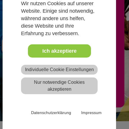
Wir nutzen Cookies auf unserer
Website. Einige sind notwendig,
Freie Ausbildungsplätze können
während andere uns helfen,
nach Anmeldung von
diese Website und Ihre
anerkannten freien oder
Erfahrung zu verbessern.
öffentlichen Trägern der
Ich akzeptiere
Jugendhilfe auf der Website
eintragen werden.
Individuelle Cookie Einstellungen
Nur notwendige Cookies
Mehr Infos
akzeptieren
Datenschutzerklärung
Impressum