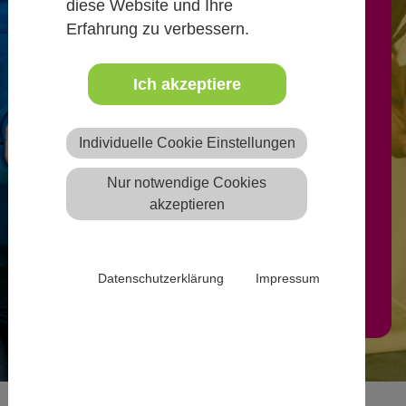
diese Website und Ihre
Erfahrung zu verbessern.
Freie Ausbildungsplätze können
nach Anmeldung von
Ich akzeptiere
anerkannten freien oder
öffentlichen Trägern der
Individuelle Cookie Einstellungen
Jugendhilfe auf der Website
Nur notwendige Cookies
eintragen werden.
akzeptieren
Mehr Infos
Datenschutzerklärung
Impressum