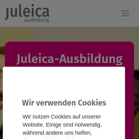
Juleica-Ausbildung
finden!
Du willst eine Juleica-Ausbildung
Wir verwenden Cookies
machen und suchst einen
passenden Termin? Informiere
Wir nutzen Cookies auf unserer
Website. Einige sind notwendig,
dich hier und nimm Kontakt zu
während andere uns helfen,
Anbieter*innen auf!