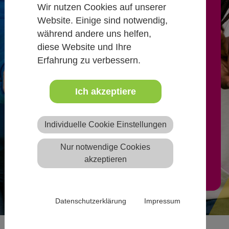
Wir nutzen Cookies auf unserer
Website. Einige sind notwendig,
Freie Ausbildungsplätze können
während andere uns helfen,
nach Anmeldung von
diese Website und Ihre
anerkannten freien oder
Erfahrung zu verbessern.
öffentlichen Trägern der
Ich akzeptiere
Jugendhilfe auf der Website
eintragen werden.
Individuelle Cookie Einstellungen
Nur notwendige Cookies
Mehr Infos
akzeptieren
Datenschutzerklärung
Impressum