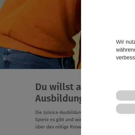
Wir nut
während
verbess
Du willst an einer Jul
Ausbildung?
Die Juleica-Ausbildung ist die Basis für dein 
Spiele es gibt und wie man diese anleitet, w
über das nötige Know-How und kannst selber 