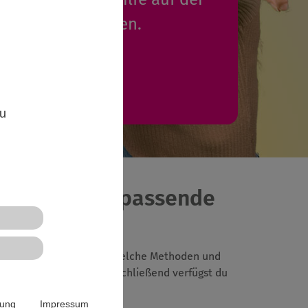
 eintragen werden.
Mehr Infos
,
zu
 suchst eine passende
 wie eine "Gruppe tickt", welche Methoden und
ßnahmen organisiert. Anschließend verfügst du
rung
Impressum