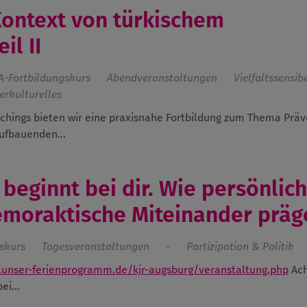
Kontext von türkischem
il II
A-Fortbildungskurs
Abendveranstaltungen
Vielfaltssensib
terkulturelles
hings bieten wir eine praxisnahe Fortbildung zum Thema Präv
ufbauenden...
beginnt bei dir. Wie persönlic
emoraktische Miteinander präg
skurs
Tagesveranstaltungen
-
Partizipation & Politik
unser-ferienprogramm.de/kjr-augsburg/veranstaltung.php
Ach
ei...