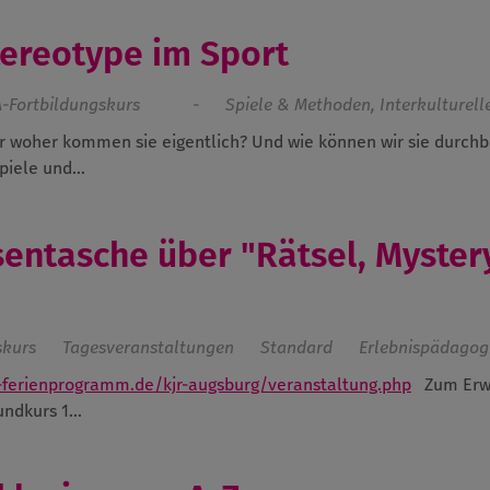
tereotype im Sport
-Fortbildungskurs
-
Spiele & Methoden, Interkulturelle
r woher kommen sie eigentlich? Und wie können wir sie durc
iele und...
sentasche über "Rätsel, Myster
skurs
Tagesveranstaltungen
Standard
Erlebnispädagog
ferienprogramm.de/kjr-augsburg/veranstaltung.php
Zum Erw
dkurs 1...