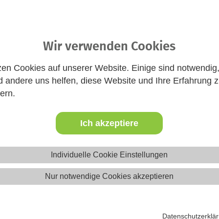
Website
Wir verwenden Cookies
zen Cookies auf unserer Website. Einige sind notwendig
 andere uns helfen, diese Website und Ihre Erfahrung 
ern.
Ich akzeptiere
eica-Ausbildung teilnehmen und
Individuelle Cookie Einstellungen
Nur notwendige Cookies akzeptieren
ehrenamtliches Engagement in der Jugendarbeit. Hier lernst du,
elche rechtlichen Regelungen zu beachten sind und wie man Ma
Angebote der Jugendarbeit betreuen.
Datenschutzerklä