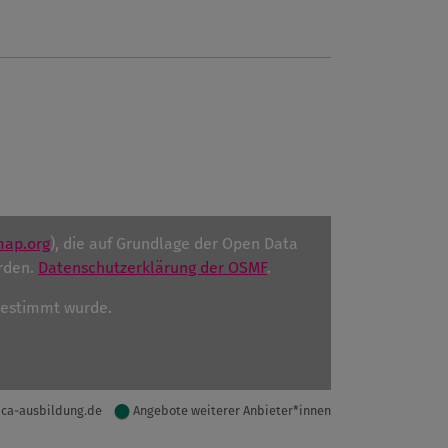
map.org
), die auf Grundlage der Open Data
rden.
Datenschutzerklärung der OSMF
.
ugestimmt wurde.
ica-ausbildung.de
Angebote weiterer Anbieter*innen