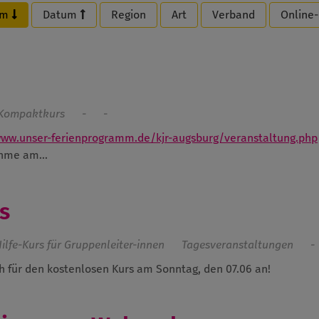
um
Datum
Region
Art
Verband
Online
Kompaktkurs
-
-
ww.unser-ferienprogramm.de/kjr-augsburg/veranstaltung.php
ahme am...
os
ilfe-Kurs für Gruppenleiter-innen
Tagesveranstaltungen
-
ch für den kostenlosen Kurs am Sonntag, den 07.06 an!