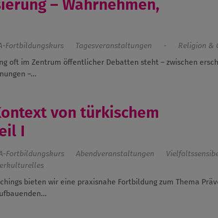
isierung – Wahrnehmen,
A-Fortbildungskurs
Tagesveranstaltungen
-
Religion & 
erung oft im Zentrum öffentlicher Debatten steht – zwischen ers
nungen –...
Kontext von türkischem
il I
A-Fortbildungskurs
Abendveranstaltungen
Vielfaltssensib
terkulturelles
hings bieten wir eine praxisnahe Fortbildung zum Thema Präv
ufbauenden...