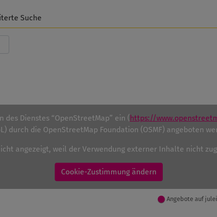
iterte Suche
en des Dienstes “OpenStreetMap” ein (
https://www.openstreet
) durch die OpenStreetMap Foundation (OSMF) angeboten we
nicht angezeigt, weil der Verwendung externer Inhalte nicht z
Cookie-Zustimmung ändern
Angebote auf jule