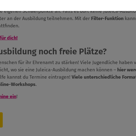
 dem Jugendverband bzw. dem Träger machst, bei dem du anschl
ie eigenen Schwerpunkte an. Falls es dort keine Juleica-Ausbil
er an der Ausbildung teilnehmen. Mit der
Filter-Funktion
kanns
ttfinden.
für dich!
Ausbildung noch freie Plätze?
Menschen für ihr Ehrenamt zu stärken! Viele Jugendliche haben 
icht, wo sie eine Juleica-Ausbildung machen können –
hier wer
ilfe kannst du Termine eintragen!
Viele unterschiedliche Forma
nline-Workshops
.
mine ein
!