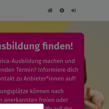
usbildung finden!
uleica-Ausbildung machen und
enden Termin? Informiere dich
ntakt zu Anbieter*innen auf!
dungsplätze können nach
 anerkannten freien oder
gern der Jugendhilfe auf der