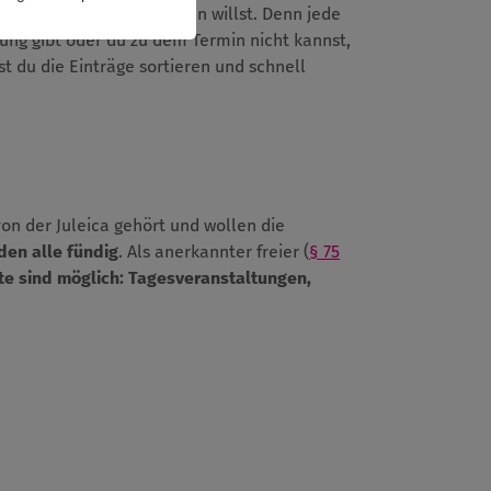
ießend auch aktiv werden willst. Denn jede
dung gibt oder du zu dem Termin nicht kannst,
t du die Einträge sortieren und schnell
von der Juleica gehört und wollen die
den alle fündig
. Als anerkannter freier (
§ 75
te sind möglich:
Tagesveranstaltungen,