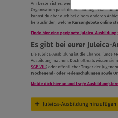
Am besten ist es, wenn du die Ausbildung bei
Organisation passt die Ausbildung etwas auf d
kannst du aber auch bei einem anderen Anbiet
herausfinden, welche
Kursangebote online
sta
Finde hier eine geeignete Juleica-Ausbildung 
Es gibt bei eurer Juleica-
Die Juleica-Ausbildung ist die Chance, junge 
Ausbildung machen. Doch oftmals wissen sie n
SGB VIII
) oder öffentlicher Träger der Jugendh
Wochenend- oder Ferienschulungen sowie O
Melde dich hier an und trage Ausbildungster
Juleica-Ausbildung hinzufügen