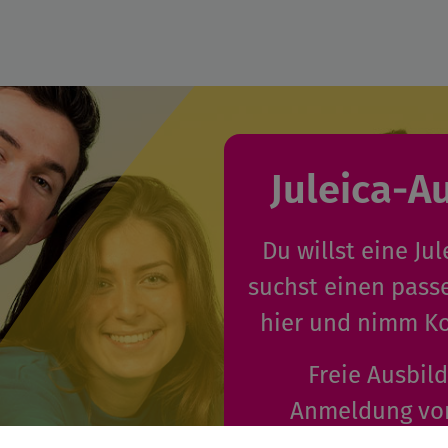
Juleica-A
Du willst eine J
suchst einen pass
hier und nimm Ko
Freie Ausbil
Anmeldung von
öffentlichen Trä