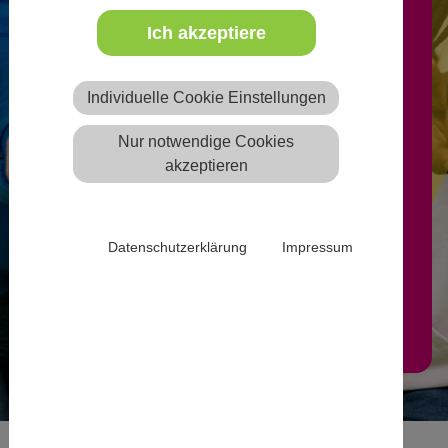
Ich akzeptiere
Freie Ausbildungsplätze können
nach Anmeldung von
Individuelle Cookie Einstellungen
anerkannten freien oder
Nur notwendige Cookies
öffentlichen Trägern der
akzeptieren
Jugendhilfe auf der Website
eintragen werden.
Datenschutzerklärung
Impressum
Mehr Infos