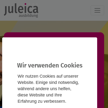
Juleica-Ausbildung
finden!
Wir verwenden Cookies
Du willst eine Juleica-Ausbildung
Wir nutzen Cookies auf unserer
machen und suchst einen
Website. Einige sind notwendig,
passenden Termin? Informiere
während andere uns helfen,
diese Website und Ihre
dich hier und nimm Kontakt zu
Erfahrung zu verbessern.
Anbieter*innen auf!