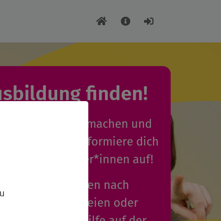
usbildung finden!
uleica-Ausbildung machen und
enden Termin? Informiere dich
ntakt zu Anbieter*innen auf!
,
dungsplätze können nach
zu
 anerkannten freien oder
gern der Jugendhilfe auf der