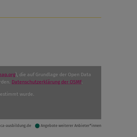
map.org
), die auf Grundlage der Open Data
rden.
Datenschutzerklärung der OSMF
.
ugestimmt wurde.
ica-ausbildung.de
Angebote weiterer Anbieter*innen