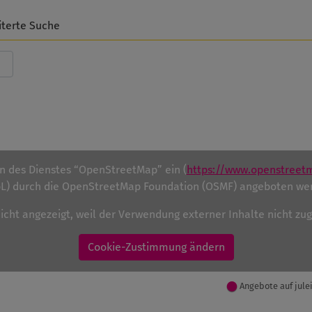
iterte Suche
en des Dienstes “OpenStreetMap” ein (
https://www.openstreet
) durch die OpenStreetMap Foundation (OSMF) angeboten we
nicht angezeigt, weil der Verwendung externer Inhalte nicht z
Cookie-Zustimmung ändern
Angebote auf jule