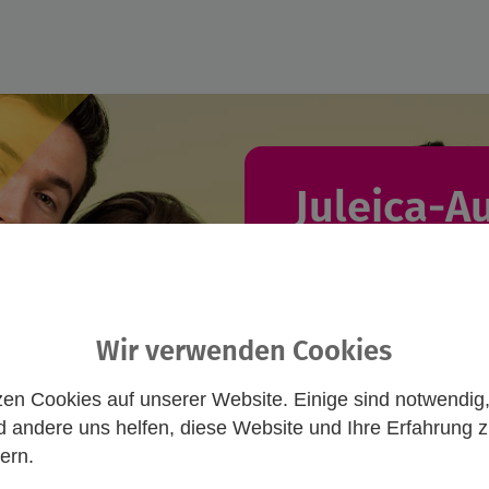
Juleica-A
Du willst eine J
suchst einen pass
Wir verwenden Cookies
hier und nimm Ko
zen Cookies auf unserer Website. Einige sind notwendig
Freie Ausbil
 andere uns helfen, diese Website und Ihre Erfahrung 
Anmeldung von
ern.
öffentlichen Trä