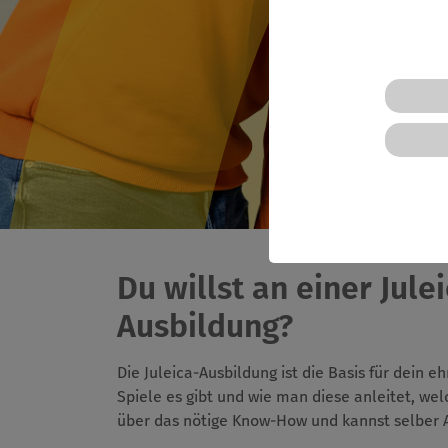
Du willst an einer Jul
Ausbildung?
Die Juleica-Ausbildung ist die Basis für dein 
Spiele es gibt und wie man diese anleitet, w
über das nötige Know-How und kannst selber 