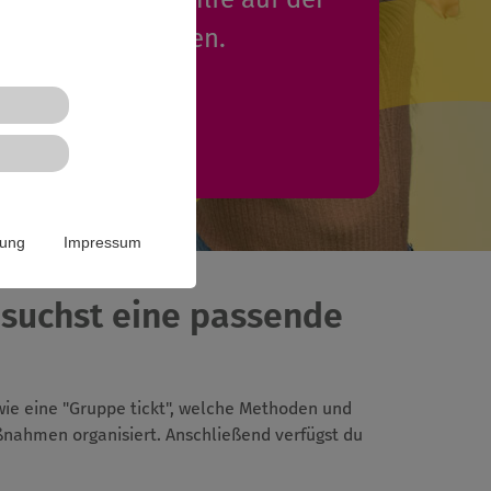
 eintragen werden.
Mehr Infos
rung
Impressum
 suchst eine passende
 wie eine "Gruppe tickt", welche Methoden und
ßnahmen organisiert. Anschließend verfügst du