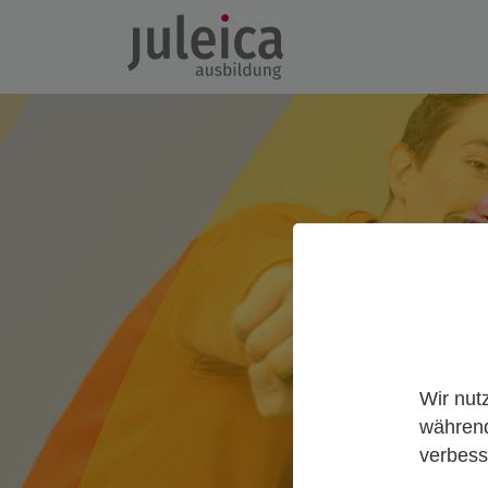
Wir nut
während
verbess