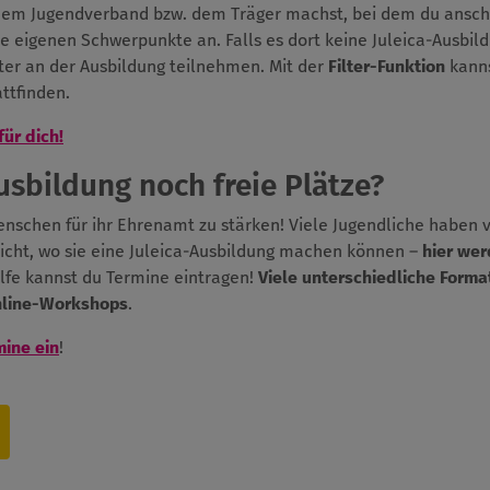
 dem Jugendverband bzw. dem Träger machst, bei dem du anschl
ie eigenen Schwerpunkte an. Falls es dort keine Juleica-Ausbil
er an der Ausbildung teilnehmen. Mit der
Filter-Funktion
kanns
ttfinden.
für dich!
Ausbildung noch freie Plätze?
Menschen für ihr Ehrenamt zu stärken! Viele Jugendliche haben 
icht, wo sie eine Juleica-Ausbildung machen können –
hier wer
ilfe kannst du Termine eintragen!
Viele unterschiedliche Forma
nline-Workshops
.
mine ein
!